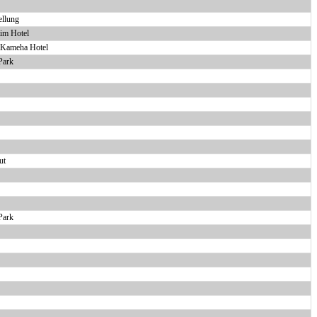
llung
tim Hotel
m Kameha Hotel
Park
ut
Park