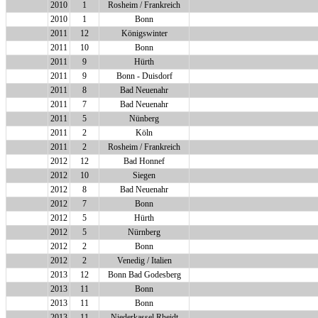
2010
1
Rosheim / Frankreich
2010
1
Bonn
2011
12
Königswinter
2011
10
Bonn
2011
9
Hürth
2011
9
Bonn - Duisdorf
2011
8
Bad Neuenahr
2011
7
Bad Neuenahr
2011
5
Nünberg
2011
2
Köln
2011
2
Rosheim / Frankreich
2012
12
Bad Honnef
2012
10
Siegen
2012
8
Bad Neuenahr
2012
7
Bonn
2012
5
Hürth
2012
5
Nürnberg
2012
2
Bonn
2012
2
Venedig / Italien
2013
12
Bonn Bad Godesberg
2013
11
Bonn
2013
11
Bonn
2013
11
Niederkassel Rheidt