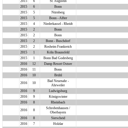
2015
6
St. Augustin
2015
6
Bonn
2015
5
Nürnberg
2015
5
Bonn - Alfter
2015
4
Niederkassel - Rheidt
2015
2
Bonn
2015
2
Bonn
2015
2
Bonn - Buschdorf
2015
2
Rosheim Frankreich
2015
1
Köln Braunsfeld
2015
1
Bonn Bad Godesberg
2016
12
Damp Resort Ostsee
2016
11
Bonn
2016
10
Brühl
Bad Neuenahr -
2016
10
Ahrweiler
2016
9
Ludwigsburg
2016
9
Königswinter
2016
8
Rheinbach
Schrobenhausen /
2016
8
Oberbayern
2016
8
Sierscheid
2016
7
Holzlar