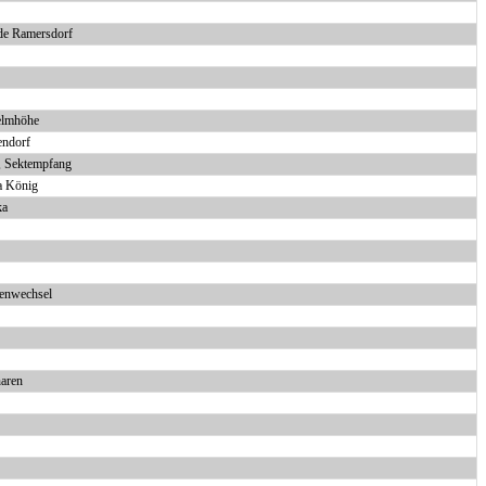
de Ramersdorf
elmhöhe
endorf
, Sektempfang
a König
ka
tenwechsel
naren