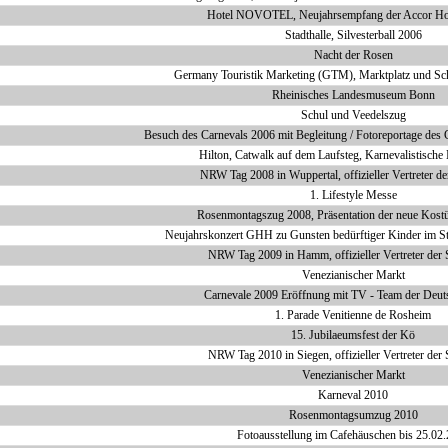
Hotel NOVOTEL, Neujahrsempfang der Accor Ho
Stadthalle, Silvesterball 2006
Nacht der Rosen
Germany Touristik Marketing (GTM), Marktplatz und Sch
Rheinisches Landesmuseum Bonn
Schul und Veedelszug
Besuch des Carnevals 2006 mit Begleitung / Fotoreportage des
Hilton, Catwalk auf dem Laufsteg, Karnevalistisch
NRW Tag 2008 in Wuppertal, offizieller Vertreter d
1. Lifestyle Messe
Rosenmontagszug 2008, Präsentation der neue Kostü
Neujahrskonzert GHH zu Gunsten bedürftiger Kinder im St
NRW Tag 2009 in Hamm, offizieller Vertreter der 
Venezianischer Markt
Carnevale 2009 Eröffnung mit TV - Team der Deut
1. Parade Venitienne de Rosheim
15. Jubilaeumsfest der Kö
NRW Tag 2010 in Siegen, offizieller Vertreter der
Venezianischer Markt
Karneval 2010
Rosenmontagsumzug 2010
Fotoausstellung im Cafehäuschen bis 25.02