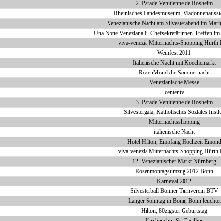
2. Parade Venitienne de Rosheim
Rheinisches Landesmuseum, Madonnenausste
Venezianische Nacht am Silvesterabend im Mari
Una Notte Veneziana 8. Chefsekretärinnen-Treffen i
viva-venezia Mitternachts-Shopping Hürth 
Weinfest 2011
Italienische Nacht mit Koechemarkt
RosenMond die Sommernacht
Venezianische Messe
center.tv
3. Parade Venitienne de Rosheim
Silvestergala, Katholisches Soziales Instit
Mitternachtsshopping
italienische Nacht
Hotel Hilton, Empfang Hochzeit Emond
viva-venezia Mitternachts-Shopping Hürth 
12. Venezianischer Markt Nürnberg
Rosenmontagsumzug 2012 Bonn
Karneval 2012
Silvesterball Bonner Turnverein BTV
Langer Sonntag in Bonn, Bonn leuchtet
Hilton, 80zigster Geburtstag
Kirchenchor St. Cäcillien