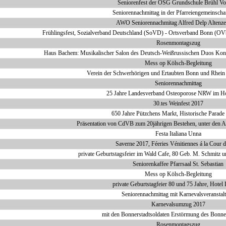
Seniorenfest der OSG Grundschule Brühl V
Seniorennachmittag in der Pfarreiengemeinschaf
AWO Seniorennachmitag Alfred Delp Altenz
Frühlingsfest, Sozialverband Deutschland (SoVD) - Ortsverband Bonn (OV
Rosenmontagszug
Haus Bachem: Musikalischer Salon des Deutsch-Weißrussischen Duos Kons
Mess op Kölsch-Begleitung
Verein der Schwerhörigen und Ertaubten Bonn und Rhein -
Seniorennachmittag
25 Jahre Landesverband Osteoporose NRW im Ho
30.tes Weinfest 2017
650 Jahre Pützchens Markt, Historische Parade
Präsentation von CdVB zum 20jährigen Bestehen, unter den A
Festa Italiana Unna
Saverne 2017, Féeries Vénitiennes á la Cour 
private Geburtstagsfeier im Wald Cafe, 80 Geb. M. Schmitz 
Seniorenkaffee Pfarrsaal St. Sebastian
Mess op Kölsch-Begleitung
private Geburtstagfeier 80 und 75 Jahre, Hotel
Seniorennachmittag mit Karnevalsveranstal
Karnevalsumzug 2017
mit den Bonnerstadtsoldaten Erstörmung des Bonne
Rosenmontagszug