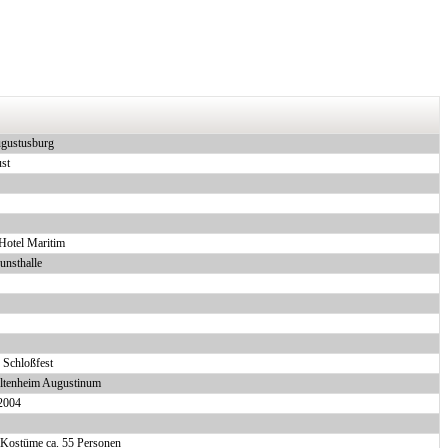
ugustusburg
st
 Hotel Maritim
unsthalle
 Schloßfest
Altenheim Augustinum
2004
 Kostüme ca. 55 Personen