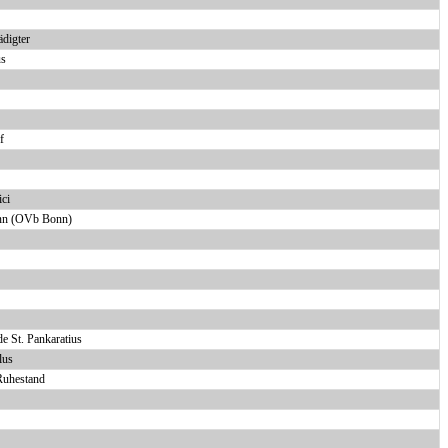
digter
us
f
ci
onn (OVb Bonn)
e St. Pankaratius
lus
Ruhestand