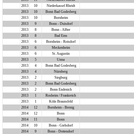
2013
10
Niederkassel Rheidt
2013
10
Bonn Bad Godesberg
2013
10
Bornheim
2013
9
Bonn - Duisdorf
2013
8
Bonn - Alfter
2013
8
Bad Ems
2013
6
Bornheim - Roisdorf
2013
6
Meckenheim
2013
6
St. Augustin
2013
5
Unna
2013
4
Bonn Bad Godesberg
2013
4
Nürnberg
2013
2
Siegburg
2013
2
Bonn Bad Godesberg
2013
2
Bonn Endenich
2013
1
Rosheim / Frankreich
2013
1
Köln Braunsfeld
2014
12
Bornheim - Brenig
2014
12
Bonn
2014
11
Bonn
2014
10
Bonn - Gielsdorf
2014
9
Bonn - Dottendorf