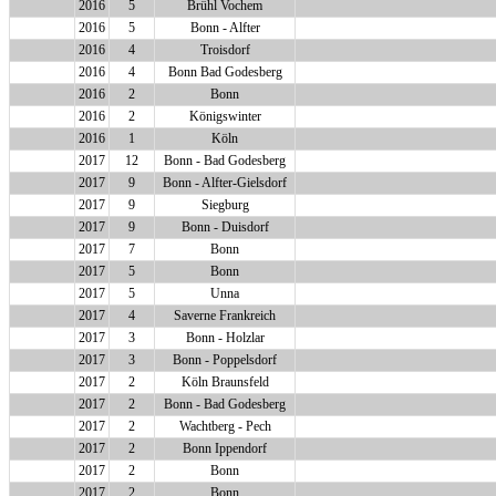
2016
5
Brühl Vochem
2016
5
Bonn - Alfter
2016
4
Troisdorf
2016
4
Bonn Bad Godesberg
2016
2
Bonn
2016
2
Königswinter
2016
1
Köln
2017
12
Bonn - Bad Godesberg
2017
9
Bonn - Alfter-Gielsdorf
2017
9
Siegburg
2017
9
Bonn - Duisdorf
2017
7
Bonn
2017
5
Bonn
2017
5
Unna
2017
4
Saverne Frankreich
2017
3
Bonn - Holzlar
2017
3
Bonn - Poppelsdorf
2017
2
Köln Braunsfeld
2017
2
Bonn - Bad Godesberg
2017
2
Wachtberg - Pech
2017
2
Bonn Ippendorf
2017
2
Bonn
2017
2
Bonn