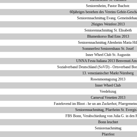
Seniorenheim, Pastor Ibachstr.
60jähriges bestehen des Vereins Gehör-Geschä
Seniorennachmittag Evang. Gemeindeha
26zigtes Weinfest 2013
Seniorennachmittag St. Elisabeth
Blumenkorso Bad Ems 2013
Seniorennachmittag Altenheim Maria Hil
Sommerfest Seniorenhaus St. Josef
Inner Wheel Club St. Augustin
UNNA Festa Italiana 2013 Benvenuti Ami
Sozialverband Deutschland (SoVD) - Ortsverband B
13. venezianischer Markt Nürnberg
Rosenmontagszug 2013
Inner Wheel Club
Veedelszug
Carneval Venetien 2013
Fastelovend im Bloot - he un am Zuckerhot, Pfarrgemeind
Seniorennachmittag, Pfarrheim St. Evergis
FBS Bonn, Verabschiedung von Julia G. in den 
Bonn leuchtet
Seniorenachmittag
Pfarrfest