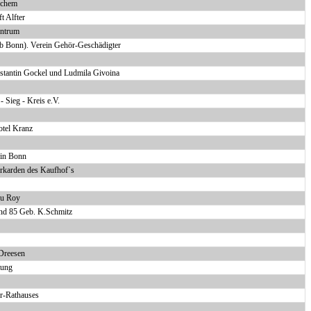
ochem
t Alfter
entrum
b Bonn). Verein Gehör-Geschädigter
tantin Gockel und Ludmila Givoina
 Sieg - Kreis e.V.
tel Kranz
 in Bonn
rkarden des Kaufhof`s
du Roy
und 85 Geb. K.Schmitz
 Dreesen
tung
r-Rathauses