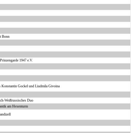
t Bonn
Prinzengarde 1947 e.V.
s Konstantin Gockel und Liudmila Givoina
sch-Weißrussisches Duo
ntik am Hexenturm
andizell