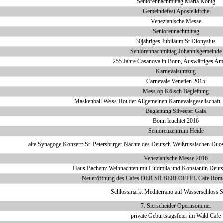
Seniorennachmittag Maria König
Gemeindefest Apostelkirche
Venezianische Messe
Seniorennachmittag
30jähriges Jubiläum St.Dionysius
Seniorennachmittag Johannisgemeinde
255 Jahre Casanova in Bonn, Auswärtiges Am
Karnevalsumzug
Carnevale Venetien 2015
Mess op Kölsch Begleitung
Maskenball Weiss-Rot der Allgemeinen Karnevalsgesellschaft, 
Begleitung Silvester Gala
Bonn leuchtet 2016
Seniorenzentrum Heide
alte Synagoge Konzert: St. Petersburger Nächte des Deutsch-Weißrussischen Duo
Venezianische Messe 2016
Haus Bachem: Weihnachten mit Liudmila und Konstantin Deut
Neueröffnung des Cafes DER SILBERLÖFFEL Cafe Roma
Schlossmarkt Mediterrano auf Wasserschloss S
7. Sierscheider Opernsommer
private Geburtstagsfeier im Wald Cafe