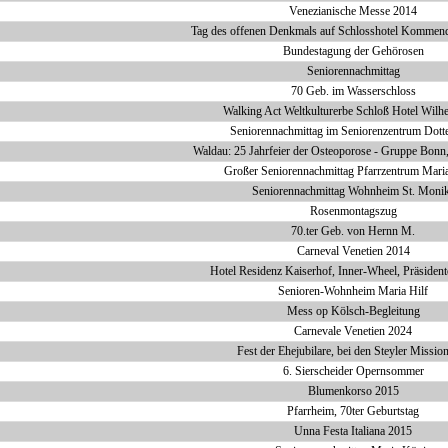
Venezianische Messe 2014
Tag des offenen Denkmals auf Schlosshotel Kommen
Bundestagung der Gehörosen
Seniorennachmittag
70 Geb. im Wasserschloss
Walking Act Weltkulturerbe Schloß Hotel Wilh
Seniorennachmittag im Seniorenzentrum Dott
Waldau: 25 Jahrfeier der Osteoporose - Gruppe Bonn
Großer Seniorennachmittag Pfarrzentrum Mari
Seniorennachmittag Wohnheim St. Moni
Rosenmontagszug
70.ter Geb. von Hernn M.
Carneval Venetien 2014
Hotel Residenz Kaiserhof, Inner-Wheel, Präsiden
Senioren-Wohnheim Maria Hilf
Mess op Kölsch-Begleitung
Carnevale Venetien 2024
Fest der Ehejubilare, bei den Steyler Missio
6. Sierscheider Opernsommer
Blumenkorso 2015
Pfarrheim, 70ter Geburtstag
Unna Festa Italiana 2015