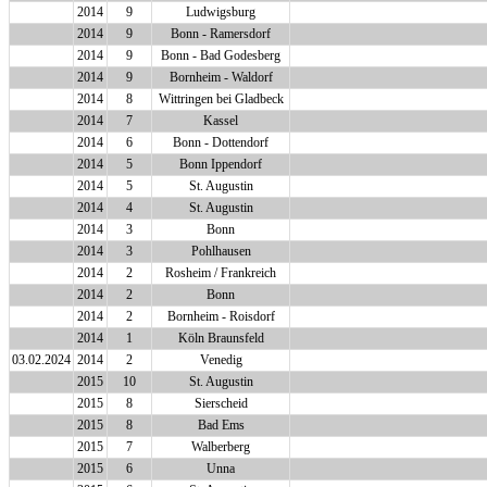
2014
9
Ludwigsburg
2014
9
Bonn - Ramersdorf
2014
9
Bonn - Bad Godesberg
2014
9
Bornheim - Waldorf
2014
8
Wittringen bei Gladbeck
2014
7
Kassel
2014
6
Bonn - Dottendorf
2014
5
Bonn Ippendorf
2014
5
St. Augustin
2014
4
St. Augustin
2014
3
Bonn
2014
3
Pohlhausen
2014
2
Rosheim / Frankreich
2014
2
Bonn
2014
2
Bornheim - Roisdorf
2014
1
Köln Braunsfeld
03.02.2024
2014
2
Venedig
2015
10
St. Augustin
2015
8
Sierscheid
2015
8
Bad Ems
2015
7
Walberberg
2015
6
Unna