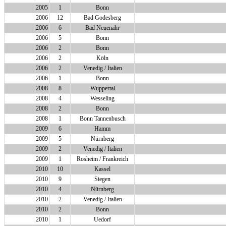
2005
1
Bonn
2006
12
Bad Godesberg
2006
6
Bad Neuenahr
2006
5
Bonn
2006
2
Bonn
2006
2
Köln
2006
2
Venedig / Italien
2006
1
Bonn
2008
8
Wuppertal
2008
4
Wesseling
2008
2
Bonn
2008
1
Bonn Tannenbusch
2009
6
Hamm
2009
5
Nürnberg
2009
2
Venedig / Italien
2009
1
Rosheim / Frankreich
2010
10
Kassel
2010
9
Siegen
2010
4
Nürnberg
2010
2
Venedig / Italien
2010
2
Bonn
2010
1
Uedorf