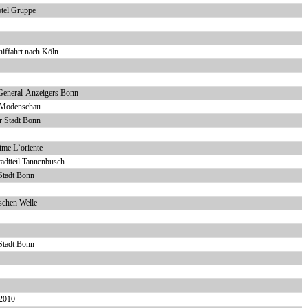
tel Gruppe
iffahrt nach Köln
 General-Anzeigers Bonn
e Modenschau
er Stadt Bonn
me L`oriente
adtteil Tannenbusch
Stadt Bonn
schen Welle
 Stadt Bonn
.2010