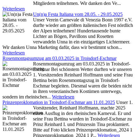
Mitgliedern teilnehmen. Wir danken den Ve...
Weiterlesen
Un(n)a Festa Italiana vom 28.05. - 29.05.2025
Unser Verein Carnevale di Venezia Bonn 1997 e.V.
durfte wieder am größten italienischen Fest nördlich
der Alpen teilnehmen! Hundertausende bunte
Lichter an Bögen, Pavillons und Rosetten
verwandeln Unna in ein einzigartiges Lichtermeer.
Wir danken Unna Marketing dafür, dass wir bestimmt schon...
Weiterlesen
Rosenmontagsumzug am 03.03.2025 in Troisdorf-Eschmar
Rosenmontagsumzug am 03.03.2025 in Troisdorf-
Eschmar Bei schönstem Wetter durften wir unseren
1. Vorsitzenden Reinhard Hoffmann und seine Frau
Bettina beim Rosenmontagszug in Troisdorf-
Eschmar begleiten. Diesmal waren die beiden nicht
in ihren venezianischen Kostümen unterwegs,
sondern im rheinischen...
Weiterlesen
Prinzenproklomation in Troisdorf-Eschmar am 11.01.2025
Unser 1.
Vorsitzender, Reinhard Hoffmann, machte 2025
einen Ausflug in den rheinischen Karneval. Er und
seine Frau Bettina wurden in Troisdorf-Eschmar zu
Prinz Reinhard I. und Prinzessin Tina proklamiert.
Bitte auf Foto klicken Prinzenproklomation_2024 1
Prinzenproklomation_2024 1 P...
Weiterlesen